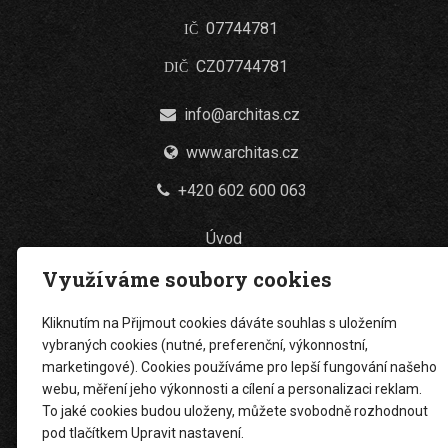
07744781
IČ
CZ07744781
DIČ
info@architas.cz
www.architas.cz
+420 602 600 063
Úvod
Využíváme soubory cookies
Projekce a inženýring
Stavební činnost
Kliknutím na Přijmout cookies dáváte souhlas s uložením
vybraných cookies (nutné, preferenční, výkonnostní,
Zemní práce
marketingové). Cookies používáme pro lepší fungování našeho
webu, měření jeho výkonnosti a cílení a personalizaci reklam.
Nákladní doprava
To jaké cookies budou uloženy, můžete svobodně rozhodnout
Reference
pod tlačítkem Upravit nastavení.