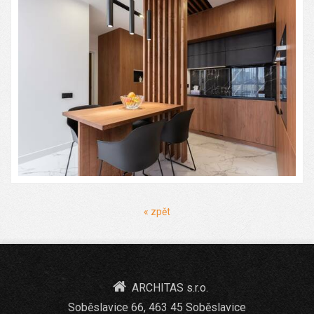
« zpět
ARCHITAS s.r.o.
Soběslavice 66, 463 45 Soběslavice