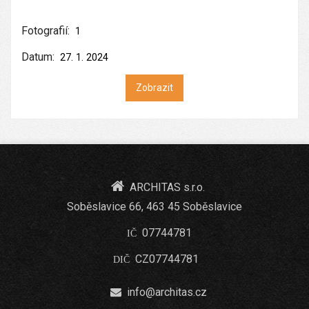
Fotografií:
1
Datum:
27. 1. 2024
Zobrazit
ARCHITAS s.r.o.
Soběslavice 66, 463 45 Soběslavice
07744781
IČ
CZ07744781
DIČ
info@architas.cz