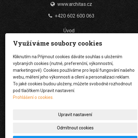
www.architas.cz
+420 602 600 063
Úvod
Využíváme soubory cookies
Projekce a inženýring
Stavební činnost
Kliknutím na Přijmout cookies dáváte souhlas s uložením
vybraných cookies (nutné, preferenční, výkonnostní,
Zemní práce
marketingové). Cookies používáme pro lepší fungování našeho
webu, měření jeho výkonnosti a cílení a personalizaci reklam.
Nákladní doprava
To jaké cookies budou uloženy, můžete svobodně rozhodnout
Reference
pod tlačítkem Upravit nastavení.
Prohlášení o cookies.
O nás
Kontakt
Upravit nastavení
Odmítnout cookies