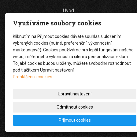
Úvod
Využíváme soubory cookies
Projekce a inženýring
Stavební činnost
Kliknutím na Přijmout cookies dáváte souhlas s uložením
vybraných cookies (nutné, preferenční, výkonnostní,
Zemní práce
marketingové). Cookies používáme pro lepší fungování našeho
webu, měření jeho výkonnosti a cílení a personalizaci reklam.
Nákladní doprava
To jaké cookies budou uloženy, můžete svobodně rozhodnout
Reference
pod tlačítkem Upravit nastavení.
Prohlášení o cookies.
O nás
Kontakt
Upravit nastavení
Odmítnout cookies
© 2026
ARCHITAS s.r.o.
- projekce | inženýring | realizace
Přijmout cookies
staveb
|
Mapa webu