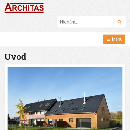
Hled
Menu
Uvod