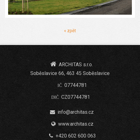
« zpět
ARCHITAS s.r.o.
Soběslavice 66, 463 45 Soběslavice
07744781
IČ
CZ07744781
DIČ
info@architas.cz
www.architas.cz
+420 602 600 063